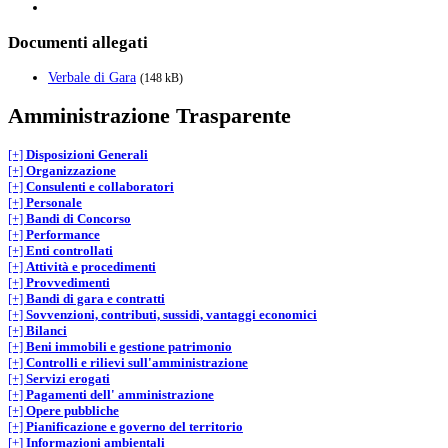
Documenti allegati
Verbale di Gara
(148 kB)
Amministrazione Trasparente
[+]
Disposizioni Generali
[+]
Organizzazione
[+]
Consulenti e collaboratori
[+]
Personale
[+]
Bandi di Concorso
[+]
Performance
[+]
Enti controllati
[+]
Attività e procedimenti
[+]
Provvedimenti
[+]
Bandi di gara e contratti
[+]
Sovvenzioni, contributi, sussidi, vantaggi economici
[+]
Bilanci
[+]
Beni immobili e gestione patrimonio
[+]
Controlli e rilievi sull'amministrazione
[+]
Servizi erogati
[+]
Pagamenti dell' amministrazione
[+]
Opere pubbliche
[+]
Pianificazione e governo del territorio
[+]
Informazioni ambientali